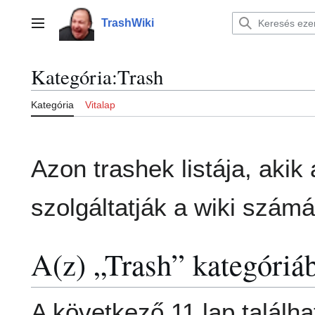
Ugrás
a
TrashWiki
Főmenü
tartalomhoz
Kategória
:
Trash
Kategória
Vitalap
Azon trashek listája, akik 
szolgáltatják a wiki számá
A(z) „Trash” kategóriáb
A következő 11 lap találha