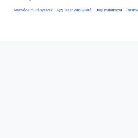
Adatvédelmi irányelvek
A(z) TrashWiki wikiről
Jogi nyilatkozat
TrashW