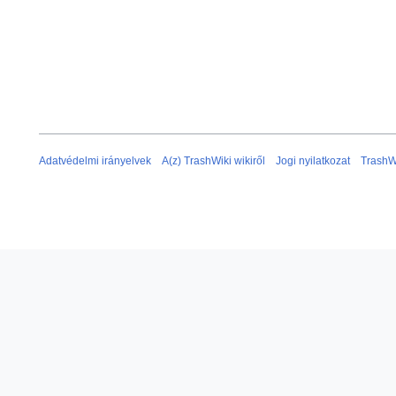
Adatvédelmi irányelvek
A(z) TrashWiki wikiről
Jogi nyilatkozat
TrashW