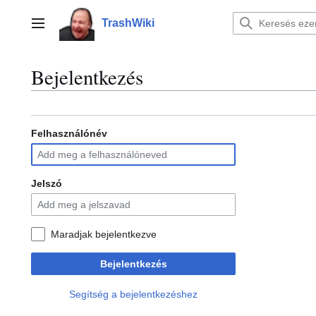
Ugrás
a
TrashWiki
Főmenü
tartalomhoz
Bejelentkezés
Felhasználónév
Jelszó
Maradjak bejelentkezve
Bejelentkezés
Segítség a bejelentkezéshez