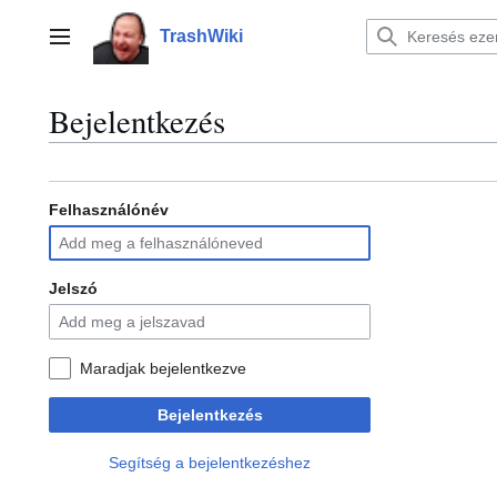
Ugrás
a
TrashWiki
Főmenü
tartalomhoz
Bejelentkezés
Felhasználónév
Jelszó
Maradjak bejelentkezve
Bejelentkezés
Segítség a bejelentkezéshez