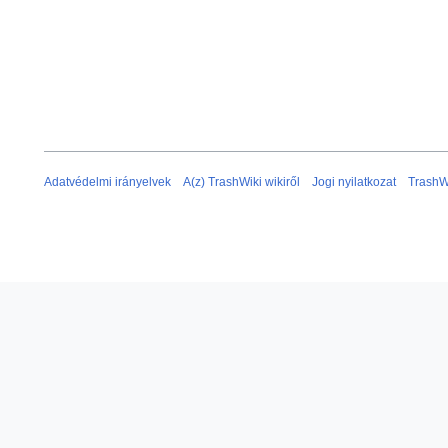
Adatvédelmi irányelvek
A(z) TrashWiki wikiről
Jogi nyilatkozat
TrashW