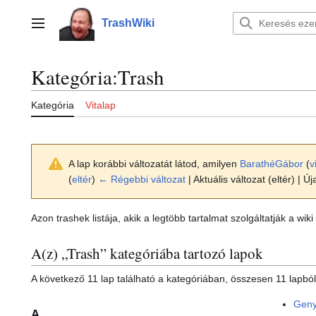
Ugrás
a
TrashWiki
Főmenü
tartalomhoz
Kategória
:
Trash
Kategória
Vitalap
A lap korábbi változatát látod, amilyen
BarathéGábor
(
v
(
eltér
)
← Régebbi változat
| Aktuális változat (eltér) | Ú
Azon trashek listája, akik a legtöbb tartalmat szolgáltatják a wik
A(z) „Trash” kategóriába tartozó lapok
A következő 11 lap található a kategóriában, összesen 11 lapból
Gen
A