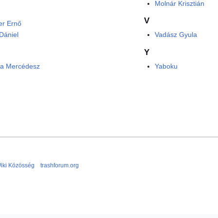
Molnár Krisztián
V
er Ernő
 Dániel
Vadász Gyula
Y
ka Mercédesz
Yaboku
iki Közösség
trashforum.org