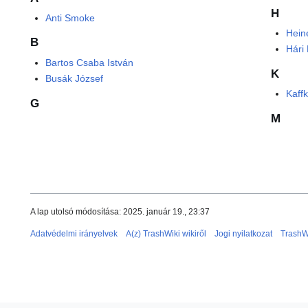
H
Anti Smoke
Hein
B
Hári
Bartos Csaba István
K
Busák József
Kaff
G
M
A lap utolsó módosítása: 2025. január 19., 23:37
Adatvédelmi irányelvek
A(z) TrashWiki wikiről
Jogi nyilatkozat
TrashW