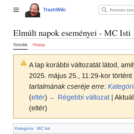
Ugrás
a
TrashWiki
Főmenü
tartalomhoz
Elmúlt napok eseményei - MC Isti
Szócikk
Vitalap
A lap korábbi változatát látod, am
2025. május 25., 11:29-kor történt
tartalmának cseréje erre:
Kategóri
(
eltér
)
← Régebbi változat
| Aktuál
(eltér)
Kategória
:
MC Isti