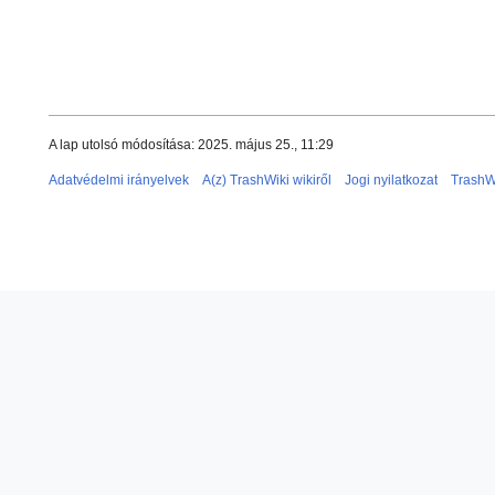
A lap utolsó módosítása: 2025. május 25., 11:29
Adatvédelmi irányelvek
A(z) TrashWiki wikiről
Jogi nyilatkozat
TrashW