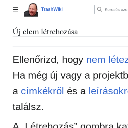
Ugrás
a
TrashWiki
Főmenü
tartalomhoz
Új elem létrehozása
Ellenőrizd, hogy
nem léte
Ha még új vagy a projektb
a
címkékről
és a
leírásokr
találsz.
A „Létrehozás” gombra kat