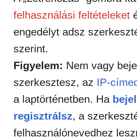
felhasználási feltételeket
é
engedélyt adsz szerkeszt
szerint.
Figyelem:
Nem vagy beje
szerkesztesz, az
IP-címe
a laptörténetben. Ha
beje
regisztrálsz
, a szerkeszt
felhasználónevedhez lesz