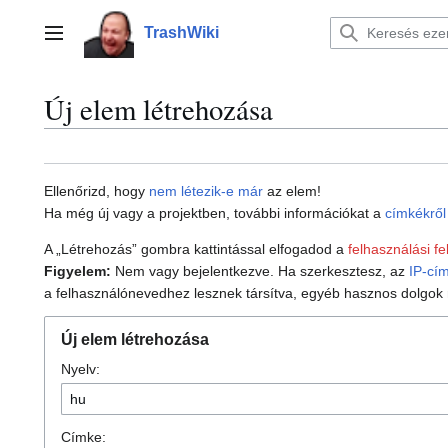
Ugrás
a
TrashWiki
Főmenü
tartalomhoz
Új elem létrehozása
Ellenőrizd, hogy
nem létezik-e már
az elem!
Ha még új vagy a projektben, további információkat a
címkékről
A „Létrehozás” gombra kattintással elfogadod a
felhasználási fe
Figyelem:
Nem vagy bejelentkezve. Ha szerkesztesz, az
IP-cí
a felhasználónevedhez lesznek társítva, egyéb hasznos dolgok m
Új elem létrehozása
Nyelv:
Címke: