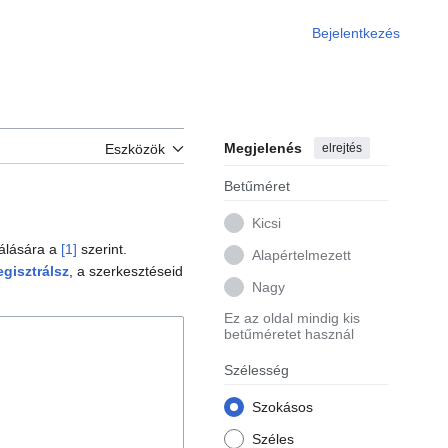
Bejelentkezés
Megjelenés
elrejtés
Eszközök
Betűméret
Kicsi
nálására a
[1]
szerint.
Alapértelmezett
egisztrálsz
, a szerkesztéseid
Nagy
Ez az oldal mindig kis
betűméretet használ
Szélesség
Szokásos
ejtése
Széles