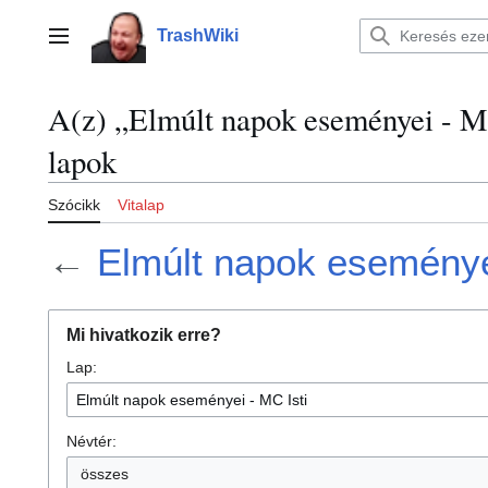
Ugrás
a
TrashWiki
Főmenü
tartalomhoz
A(z) „Elmúlt napok eseményei - MC
lapok
Szócikk
Vitalap
←
Elmúlt napok eseményei
Mi hivatkozik erre?
Lap:
Névtér:
összes