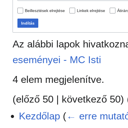
Beillesztések elrejtése
Linkek elrejtése
Átirán
Indítás
Az alábbi lapok hivatkozn
eseményei - MC Isti
4 elem megjelenítve.
(
előző 50
|
következő 50
) 
Kezdőlap
(
← erre mutat