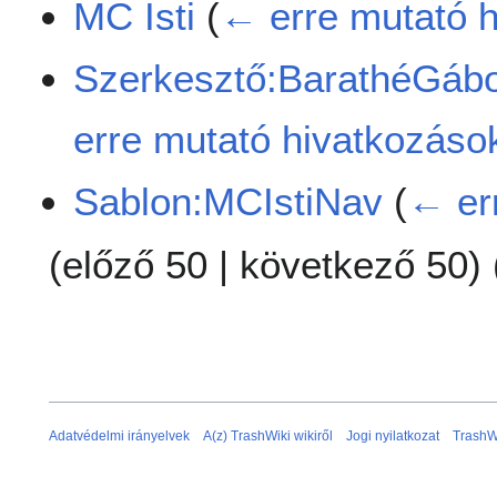
MC Isti
(
← erre mutató 
Szerkesztő:BarathéGábo
erre mutató hivatkozáso
Sablon:MCIstiNav
(
← er
(
előző 50
|
következő 50
) 
Adatvédelmi irányelvek
A(z) TrashWiki wikiről
Jogi nyilatkozat
TrashW